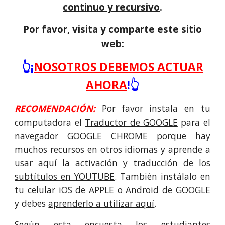
continuo y recursivo
.
Por fav
or, visita y comparte este sitio
web:
👆
¡
NOSOTROS DEBEMOS ACTUAR
AHORA
!
👆
RECOMENDACIÓN:
P
or favor instala en tu
computadora el
Traductor de GOOGLE
para el
navegador
GOOGLE CHROME
porque hay
muchos recursos en otros idiomas y aprende a
usar aquí la activación y traducción de los
subtítulos en YOUTUBE
. También instálalo en
tu celular
iOS de APPLE
o
Android de GOOGLE
y debes
aprenderlo a utilizar aquí
.
S
egún esta encuesta
los estudiantes