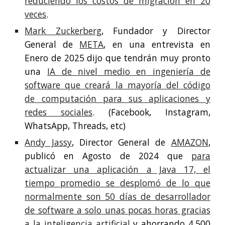
reduciendo los costos de migración en 20
veces
.
Mark Zuckerberg
, Fundador y Director
General de
META
, en una entrevista en
Enero de 2025 dijo que tendrán muy pronto
una
IA de nivel medio en ingeniería de
software que creará la mayoría del código
de computación para sus aplicaciones y
redes sociales
. (Facebook, Instagram,
WhatsApp, Threads, etc)
Andy Jassy
, Director General de
AMAZON
,
publicó en Agosto de 2024 que
para
actualizar una aplicación a Java 17, el
tiempo promedio se desplomó de lo que
normalmente son 50 días de desarrollador
de software a solo unas pocas horas gracias
a la inteligencia artificial
y ahorrando 4.500