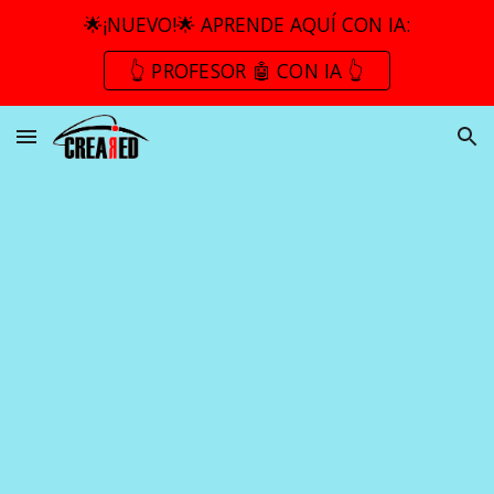
🌟¡NUEVO!🌟 APRENDE AQUÍ CON IA:
Skip to main content
Skip to navigation
👆 PROFESOR 🤖 CON IA 👆